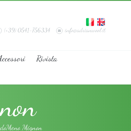
(+39) 0541-756334
info@adrianwool.it
Accessori
Rivista
gnon
ndoMeno Mignon