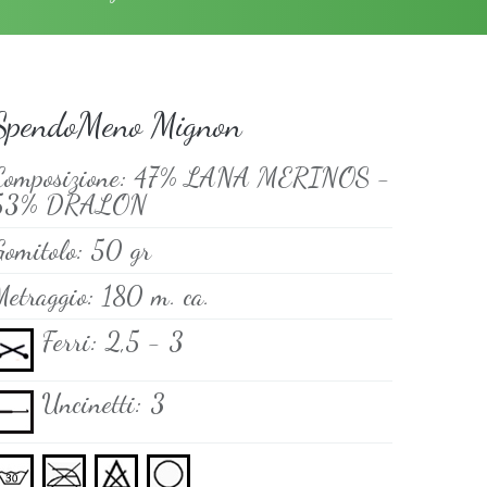
SpendoMeno Mignon
Composizione:
47% LANA MERINOS -
53% DRALON
Gomitolo:
50 gr
Metraggio:
180 m. ca.
Ferri:
2,5 - 3
Uncinetti:
3