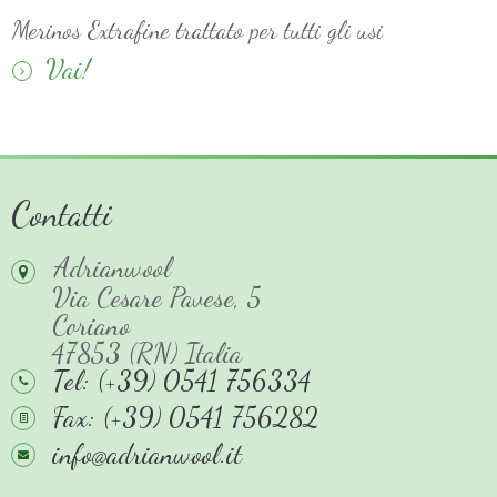
Merinos Extrafine trattato per tutti gli usi
Vai!
Contatti
Adrianwool
Via Cesare Pavese, 5
Coriano
47853 (RN) Italia
Tel: (+39) 0541 756334
Fax: (+39) 0541 756282
info@adrianwool.it