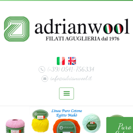
(+39) 0541-756334
info@adrianwool.it
Puro